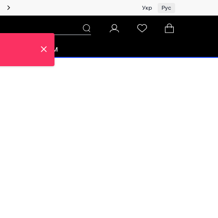
Женщинам | Топ бренды со скидками!
Укр
Рус
зон
Про ЦУМ