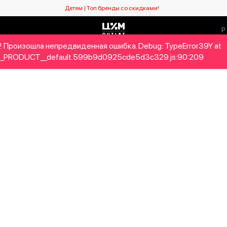
Детям | Топ бренды со скидками!
! Произошла непредвиденная ошибка. Debug: TypeError39Y at
Мужчинам
Детям
Home&Gifts
Бренды
Новый се
_PRODUCT__default.599b9d0925cde5d3c329.js:90:209