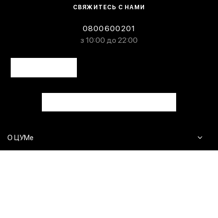
СВЯЖИТЕСЬ С НАМИ
0800600201
з 10:00 до 22:00
О ЦУМе
Журнал
Клиентам
Контакты
Доставка и возврат
Сервисы
Вопросы и ответы
Click & Collect
Оплата