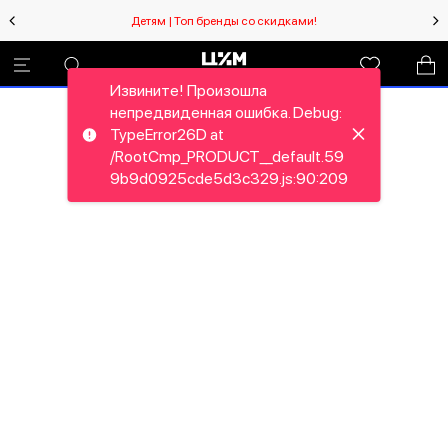
Детям | Топ бренды со скидками!
Извините! Произошла
непредвиденная ошибка. Debug:
TypeError26D at
/RootCmp_PRODUCT__default.59
9b9d0925cde5d3c329.js:90:209