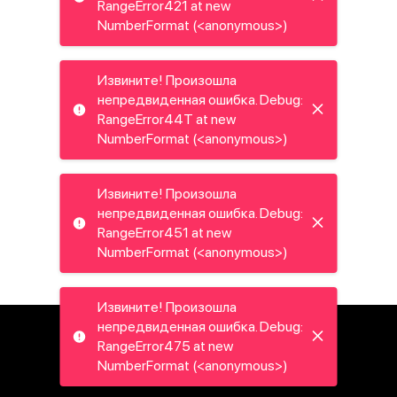
RangeError421 at new
NumberFormat (<anonymous>)
Извините! Произошла
непредвиденная ошибка. Debug:
RangeError44T at new
NumberFormat (<anonymous>)
Извините! Произошла
непредвиденная ошибка. Debug:
RangeError451 at new
NumberFormat (<anonymous>)
Извините! Произошла
непредвиденная ошибка. Debug:
RangeError475 at new
NumberFormat (<anonymous>)