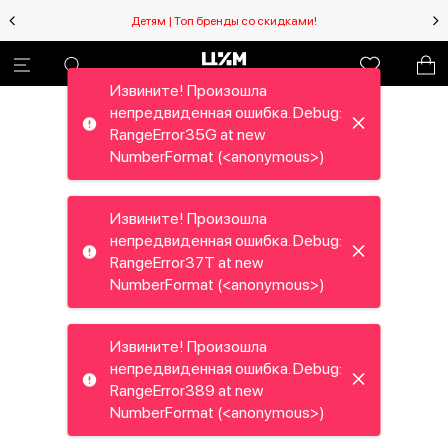
Детям | Топ бренды со скидками!
Извините! Произошла
непредвиденная ошибка. Debug:
RangeError35G at new
NumberFormat (<anonymous>)
Извините! Произошла
непредвиденная ошибка. Debug:
RangeError37T at new
NumberFormat (<anonymous>)
Извините! Произошла
непредвиденная ошибка. Debug:
RangeError389 at new
NumberFormat (<anonymous>)