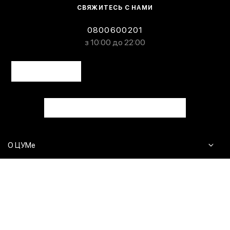
СВЯЖИТЕСЬ С НАМИ
0800600201
з 10:00 до 22:00
О ЦУМе
Журнал
Клиентам
Контакты
Доставка и возврат
Сервисы
Вопросы и ответы
Click & Collect
Оплата