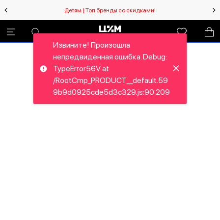
Детям | Топ бренды со скидками!
Извините! Произошла
непредвиденная ошибка. Debug:
TypeError56V at
/RootCmp_PRODUCT__default.59
9b9d0925cde5d3c329.js:90:209