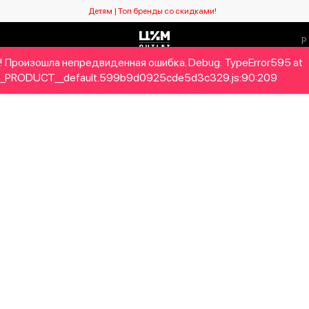
Детям | Топ бренды со скидками!
! Произошла непредвиденная ошибка. Debug: TypeError595 at
Мужчинам
Детям
Home&Gifts
Бренды
Новый се
_PRODUCT__default.599b9d0925cde5d3c329.js:90:209