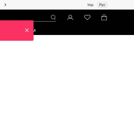
Женщинам | Топ бренды со скидками!
Укр
Рус
зон
Про ЦУМ