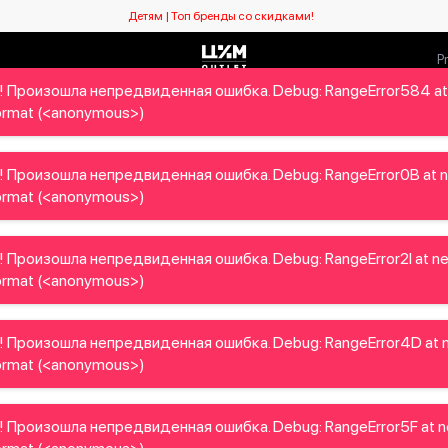
Детям | Топ бренды со скидками!
! Произошла непредвиденная ошибка. Debug: RangeError584 at
Мужчинам
Детям
Home&Gifts
Бренды
Новый се
rmat (<anonymous>)
! Произошла непредвиденная ошибка. Debug: RangeError0B at 
rmat (<anonymous>)
 Произошла непредвиденная ошибка. Debug: RangeError2I at n
rmat (<anonymous>)
! Произошла непредвиденная ошибка. Debug: RangeError4D at 
rmat (<anonymous>)
 Произошла непредвиденная ошибка. Debug: RangeError5F at 