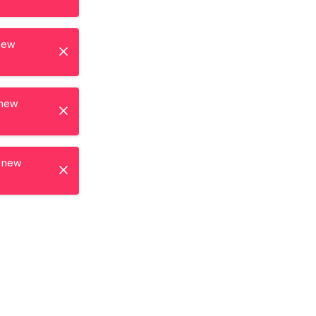
new
 new
 new