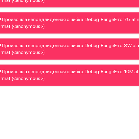
rmat (<anonymous>)
! Произошла непредвиденная ошибка. Debug: RangeError7G at 
rmat (<anonymous>)
! Произошла непредвиденная ошибка. Debug: RangeError8W at
rmat (<anonymous>)
! Произошла непредвиденная ошибка. Debug: RangeError10M at
rmat (<anonymous>)