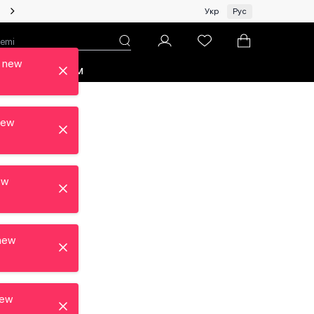
Женщинам | Топ бренды со скидками!
Укр
Рус
 new
зон
Про ЦУМ
new
ew
new
new