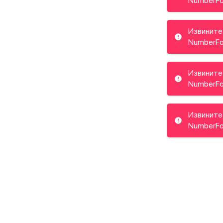
NumberFo
Извините
NumberFo
Извините
NumberFo
Извините
NumberFo