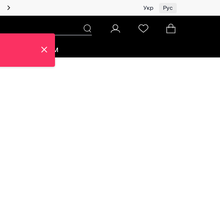
Женщинам | Топ бренды со скидками!
Укр
Рус
зон
Про ЦУМ