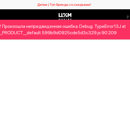
Детям | Топ бренды со скидками!
 Произошла непредвиденная ошибка. Debug: TypeError13J at
Мужчинам
Детям
Home&Gifts
Бренды
Новый се
_PRODUCT__default.599b9d0925cde5d3c329.js:90:209