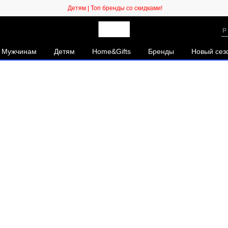
Детям | Топ бренды со скидками!
Мужчинам
Детям
Home&Gifts
Бренды
Новый се