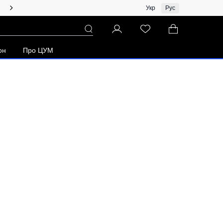
Женщинам | Топ бренды со скидками!
Укр
Рус
зон
Про ЦУМ