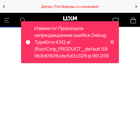
Детям | Топ бренды со скидками!
Извините! Произошла
непредвиденная ошибка. Debug:
TypeError43Q at
/RootCmp_PRODUCT__default.59
9b9d0925cde5d3c329.js:90:209