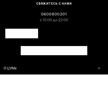
СВЯЖИТЕСЬ С НАМИ
0800600201
з 10:00 до 22:00
О ЦУМе
Журнал
Клиентам
Контакты
Доставка и возврат
Сервисы
Вопросы и ответы
Click & Collect
Оплата