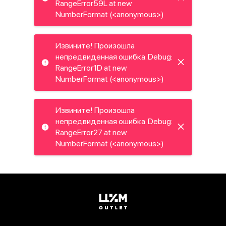
RangeError59L at new
NumberFormat (<anonymous>)
Извините! Произошла
непредвиденная ошибка. Debug:
RangeError1D at new
NumberFormat (<anonymous>)
Извините! Произошла
непредвиденная ошибка. Debug:
RangeError27 at new
NumberFormat (<anonymous>)
Извините! Произошла
непредвиденная ошибка. Debug:
RangeError4Y at new
NumberFormat (<anonymous>)