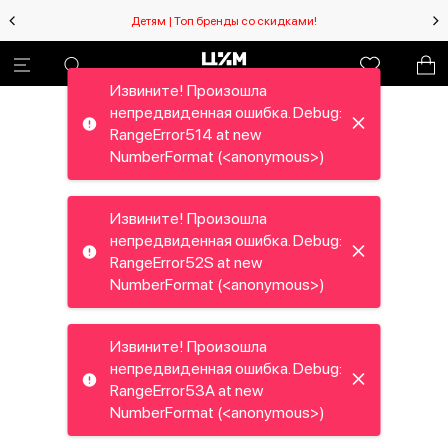
Детям | Топ бренды со скидками!
Извините! Произошла
непредвиденная ошибка. Debug:
RangeError514 at new
NumberFormat (<anonymous>)
Извините! Произошла
непредвиденная ошибка. Debug:
RangeError52S at new
NumberFormat (<anonymous>)
Извините! Произошла
непредвиденная ошибка. Debug:
RangeError53A at new
NumberFormat (<anonymous>)