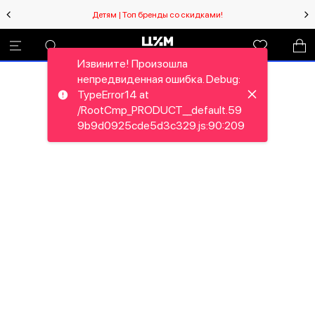
Детям | Топ бренды со скидками!
Извините! Произошла
непредвиденная ошибка. Debug:
TypeError14 at
/RootCmp_PRODUCT__default.59
9b9d0925cde5d3c329.js:90:209