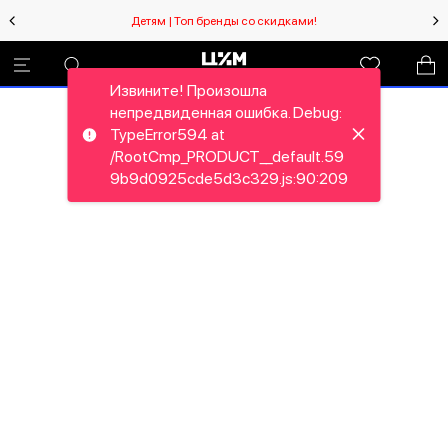
Детям | Топ бренды со скидками!
Извините! Произошла
непредвиденная ошибка. Debug:
TypeError594 at
/RootCmp_PRODUCT__default.59
9b9d0925cde5d3c329.js:90:209