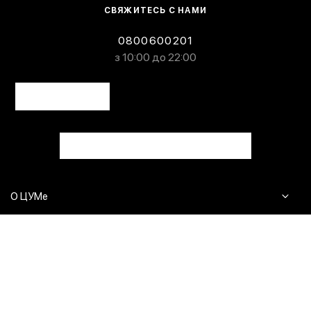
СВЯЖИТЕСЬ С НАМИ
0800600201
з 10:00 до 22:00
О ЦУМе
Журнал
Клиентам
Контакты
Доставка и возврат
Сервисы
Вопросы и ответы
Click & Collect
Оплата