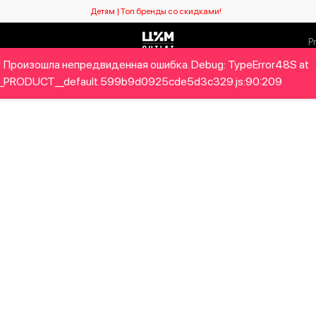
Детям | Топ бренды со скидками!
 Произошла непредвиденная ошибка. Debug: TypeError48S at
Мужчинам
Детям
Home&Gifts
Бренды
Новый се
_PRODUCT__default.599b9d0925cde5d3c329.js:90:209