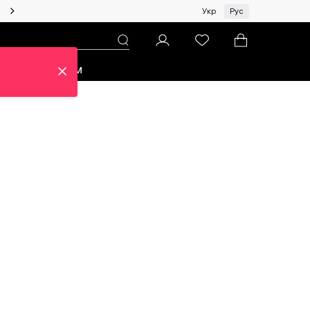
Женщинам | Топ бренды со скидками!
Укр
Рус
зон
Про ЦУМ