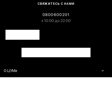
СВЯЖИТЕСЬ С НАМИ
0800600201
з 10:00 до 22:00
О ЦУМе
Журнал
Клиентам
Контакты
Доставка и возврат
Сервисы
Вопросы и ответы
Click & Collect
Оплата