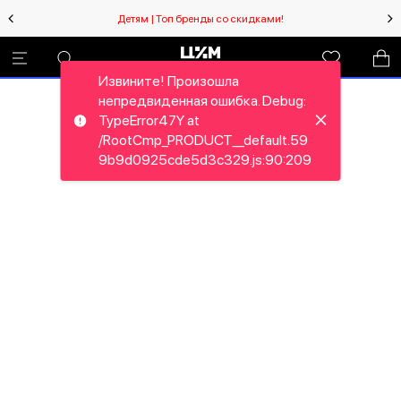
Детям | Топ бренды со скидками!
Извините! Произошла
непредвиденная ошибка. Debug:
TypeError47Y at
/RootCmp_PRODUCT__default.59
9b9d0925cde5d3c329.js:90:209