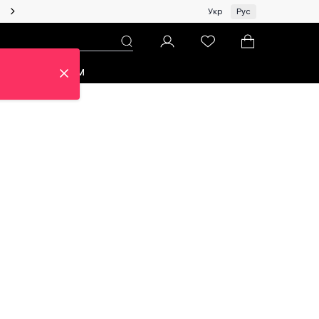
Женщинам | Топ бренды со скидками!
Укр
Рус
зон
Про ЦУМ