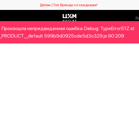
Детям | Топ бренды со скидками!
 Произошла непредвиденная ошибка. Debug: TypeError51Z at
Мужчинам
Детям
Home&Gifts
Бренды
Новый се
_PRODUCT__default.599b9d0925cde5d3c329.js:90:209