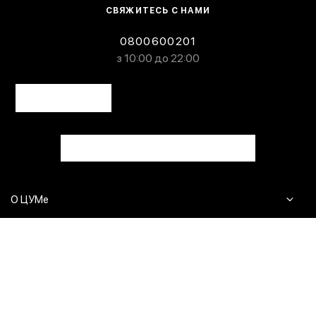
СВЯЖИТЕСЬ С НАМИ
0800600201
з 10:00 до 22:00
О ЦУМе
Журнал
Клиентам
Контакты
Доставка и возврат
Сервисы
Вопросы и ответы
Click & Collect
Оплата