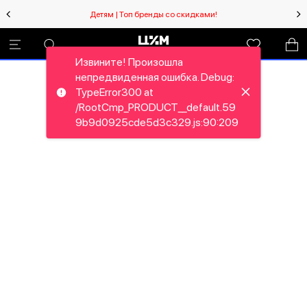
Детям | Топ бренды со скидками!
Извините! Произошла
непредвиденная ошибка. Debug:
TypeError300 at
/RootCmp_PRODUCT__default.59
9b9d0925cde5d3c329.js:90:209