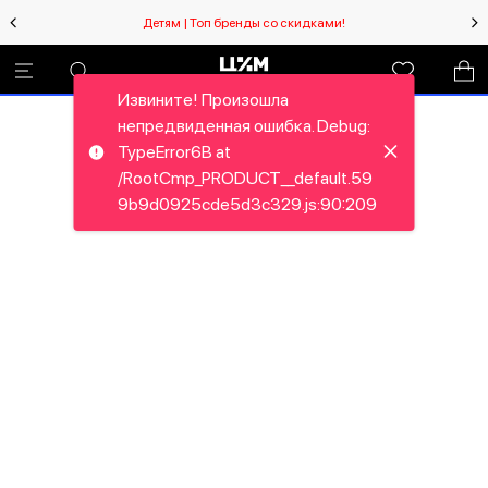
Детям | Топ бренды со скидками!
Извините! Произошла
непредвиденная ошибка. Debug:
TypeError6B at
/RootCmp_PRODUCT__default.59
9b9d0925cde5d3c329.js:90:209