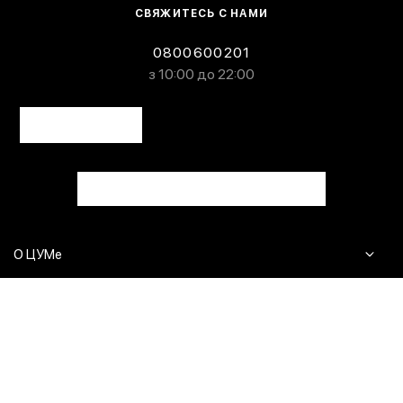
СВЯЖИТЕСЬ С НАМИ
0800600201
з 10:00 до 22:00
О ЦУМе
Журнал
Клиентам
Контакты
Доставка и возврат
Сервисы
Вопросы и ответы
Click & Collect
Оплата