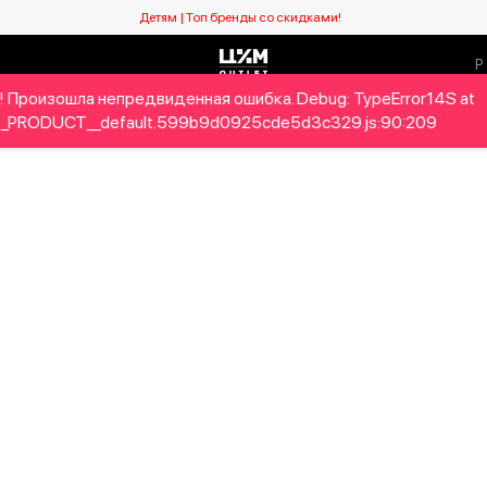
Детям | Топ бренды со скидками!
! Произошла непредвиденная ошибка. Debug: TypeError14S at
Мужчинам
Детям
Home&Gifts
Бренды
Новый се
_PRODUCT__default.599b9d0925cde5d3c329.js:90:209