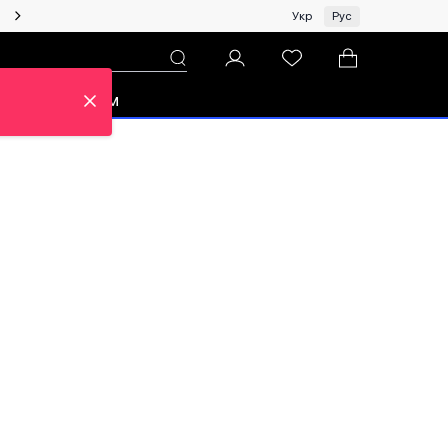
Женщинам | Топ бренды со скидками!
Укр
Рус
зон
Про ЦУМ