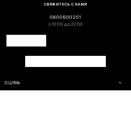
СВЯЖИТЕСЬ С НАМИ
0800600201
з 10:00 до 22:00
О ЦУМе
Журнал
Клиентам
Контакты
Доставка и возврат
Сервисы
Вопросы и ответы
Click & Collect
Оплата