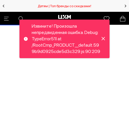
Детям | Топ бренды со скидками!
Извините! Произошла
непредвиденная ошибка. Debug:
TypeError51I at
/RootCmp_PRODUCT__default.59
9b9d0925cde5d3c329.js:90:209