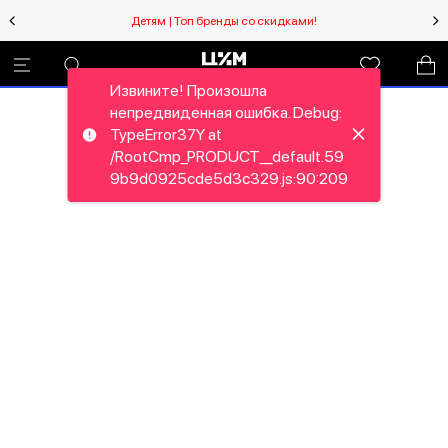
Детям | Топ бренды со скидками!
Извините! Произошла
непредвиденная ошибка. Debug:
TypeError37Y at
/RootCmp_PRODUCT__default.59
9b9d0925cde5d3c329.js:90:209