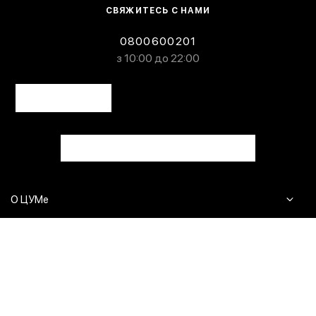
СВЯЖИТЕСЬ С НАМИ
0800600201
з 10:00 до 22:00
О ЦУМе
Журнал
Клиентам
Контакты
Доставка и возврат
Сервисы
Вопросы и ответы
Click & Collect
Оплата