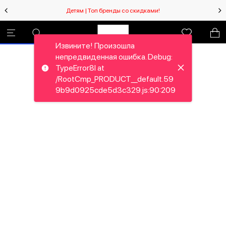
Детям | Топ бренды со скидками!
Извините! Произошла
непредвиденная ошибка. Debug:
TypeError8I at
/RootCmp_PRODUCT__default.59
9b9d0925cde5d3c329.js:90:209