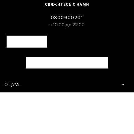
СВЯЖИТЕСЬ С НАМИ
0800600201
з 10:00 до 22:00
О ЦУМе
Журнал
Клиентам
Контакты
Доставка и возврат
Сервисы
Вопросы и ответы
Click & Collect
Оплата