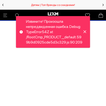
Детям | Топ бренды со скидками!
Извините! Произошла
непредвиденная ошибка. Debug:
TypeError54Z at
/RootCmp_PRODUCT__default.59
9b9d0925cde5d3c329.js:90:209