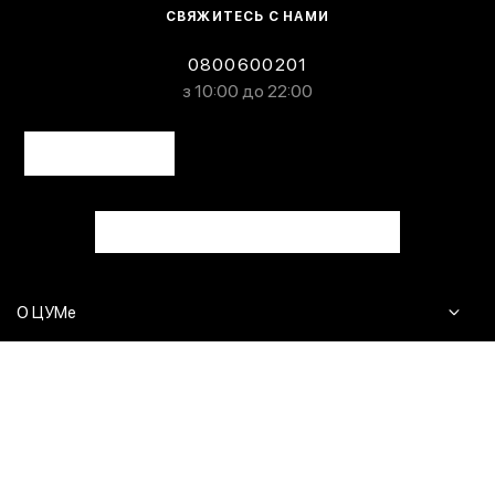
СВЯЖИТЕСЬ С НАМИ
0800600201
з 10:00 до 22:00
О ЦУМе
Журнал
Клиентам
Контакты
Доставка и возврат
Сервисы
Вопросы и ответы
Click & Collect
Оплата