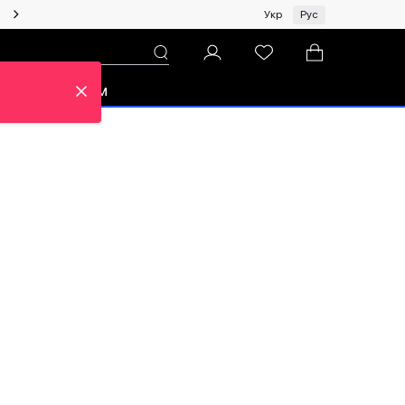
Женщинам | Топ бренды со скидками!
Укр
Рус
зон
Про ЦУМ