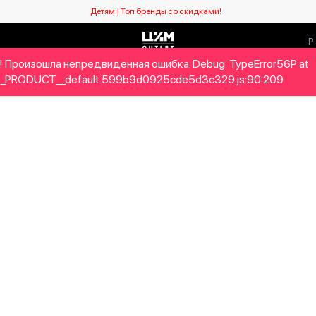
Детям | Топ бренды со скидками!
! Произошла непредвиденная ошибка. Debug: TypeError56P at
Мужчинам
Детям
Home&Gifts
Бренды
Новый се
_PRODUCT__default.599b9d0925cde5d3c329.js:90:209