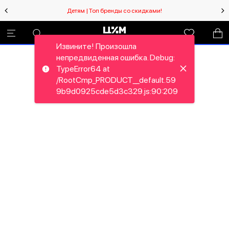
Детям | Топ бренды со скидками!
Извините! Произошла
непредвиденная ошибка. Debug:
TypeError64 at
/RootCmp_PRODUCT__default.59
9b9d0925cde5d3c329.js:90:209