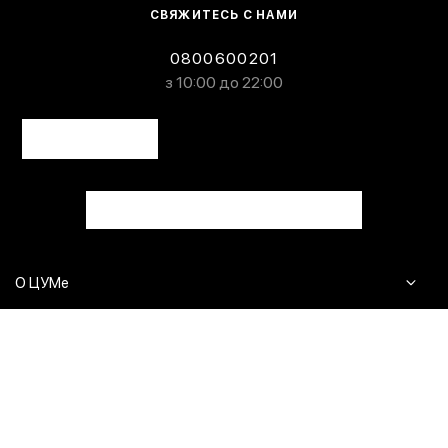
СВЯЖИТЕСЬ С НАМИ
0800600201
з 10:00 до 22:00
О ЦУМе
Журнал
Клиентам
Контакты
Доставка и возврат
Сервисы
Вопросы и ответы
Click & Collect
Оплата