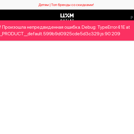
Детям | Топ бренды со скидками!
 Произошла непредвиденная ошибка. Debug: TypeError41E at
Мужчинам
Детям
Home&Gifts
Бренды
Новый се
_PRODUCT__default.599b9d0925cde5d3c329.js:90:209