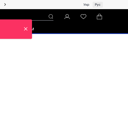
Женщинам | Топ бренды со скидками!
Укр
Рус
зон
Про ЦУМ