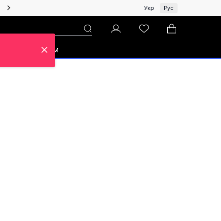
Женщинам | Топ бренды со скидками!
Укр
Рус
зон
Про ЦУМ