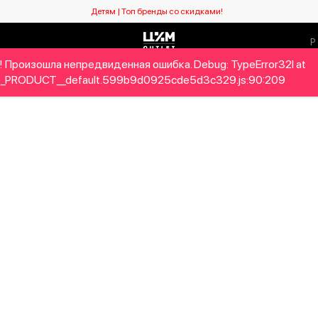
Детям | Топ бренды со скидками!
 Произошла непредвиденная ошибка. Debug: TypeError32I at
Мужчинам
Детям
Home&Gifts
Бренды
Новый се
_PRODUCT__default.599b9d0925cde5d3c329.js:90:209