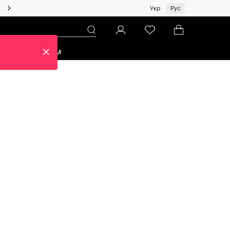
Женщинам | Топ бренды со скидками!
Укр
Рус
зон
Про ЦУМ