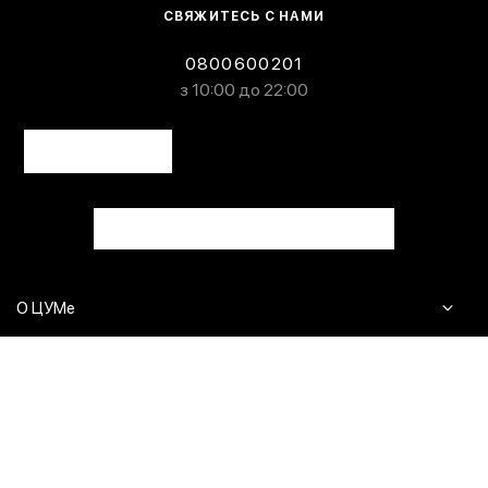
СВЯЖИТЕСЬ С НАМИ
0800600201
з 10:00 до 22:00
О ЦУМе
Журнал
Клиентам
Контакты
Доставка и возврат
Сервисы
Вопросы и ответы
Click & Collect
Оплата