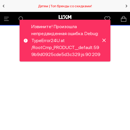
Детям | Топ бренды со скидками!
Извините! Произошла
непредвиденная ошибка. Debug:
TypeError24U at
/RootCmp_PRODUCT__default.59
9b9d0925cde5d3c329.js:90:209