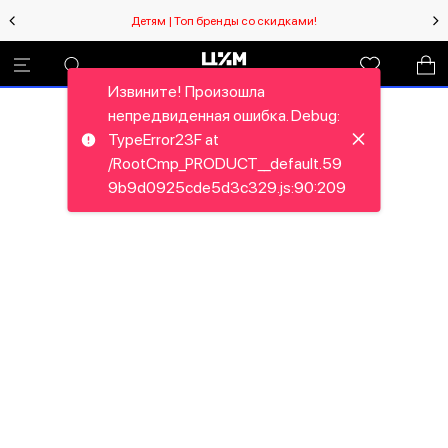
Детям | Топ бренды со скидками!
Извините! Произошла
непредвиденная ошибка. Debug:
TypeError23F at
/RootCmp_PRODUCT__default.59
9b9d0925cde5d3c329.js:90:209