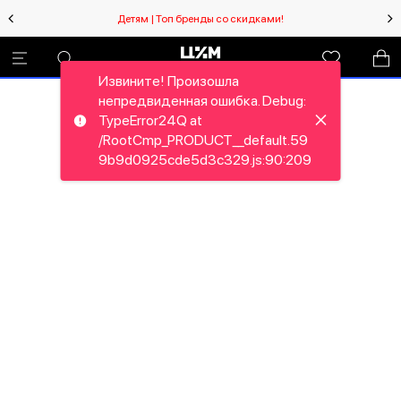
Детям | Топ бренды со скидками!
Извините! Произошла
непредвиденная ошибка. Debug:
TypeError24Q at
/RootCmp_PRODUCT__default.59
9b9d0925cde5d3c329.js:90:209