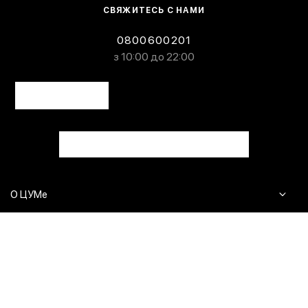
СВЯЖИТЕСЬ С НАМИ
0800600201
з 10:00 до 22:00
О ЦУМе
Журнал
Клиентам
Контакты
Доставка и возврат
Сервисы
Вопросы и ответы
Click & Collect
Оплата