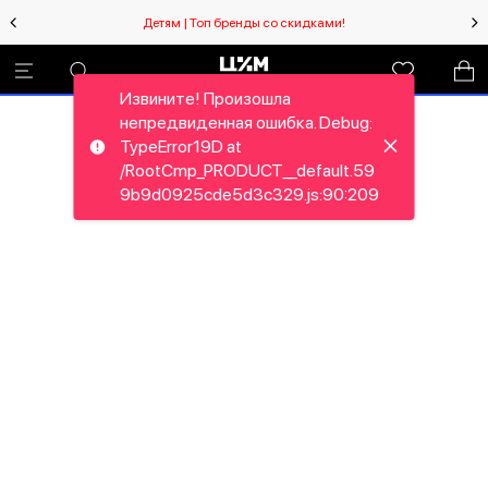
Детям | Топ бренды со скидками!
Извините! Произошла
непредвиденная ошибка. Debug:
TypeError19D at
/RootCmp_PRODUCT__default.59
9b9d0925cde5d3c329.js:90:209