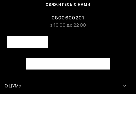
СВЯЖИТЕСЬ С НАМИ
0800600201
з 10:00 до 22:00
О ЦУМе
Журнал
Клиентам
Контакты
Доставка и возврат
Сервисы
Вопросы и ответы
Click & Collect
Оплата