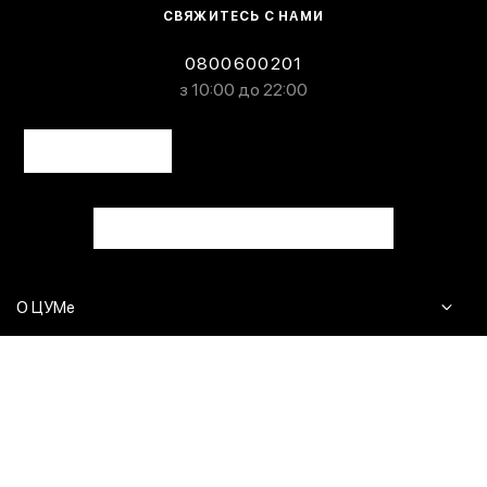
СВЯЖИТЕСЬ С НАМИ
0800600201
з 10:00 до 22:00
О ЦУМе
Журнал
Клиентам
Контакты
Доставка и возврат
Сервисы
Вопросы и ответы
Click & Collect
Оплата