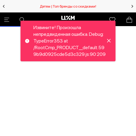
Детям | Топ бренды со скидками!
Извините! Произошла
непредвиденная ошибка. Debug:
TypeError353 at
/RootCmp_PRODUCT__default.59
9b9d0925cde5d3c329.js:90:209