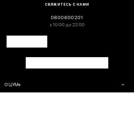
СВЯЖИТЕСЬ С НАМИ
0800600201
з 10:00 до 22:00
О ЦУМе
Журнал
Клиентам
Контакты
Доставка и возврат
Сервисы
Вопросы и ответы
Click & Collect
Оплата