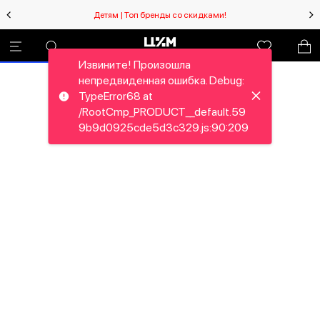
Детям | Топ бренды со скидками!
Извините! Произошла
непредвиденная ошибка. Debug:
TypeError68 at
/RootCmp_PRODUCT__default.59
9b9d0925cde5d3c329.js:90:209