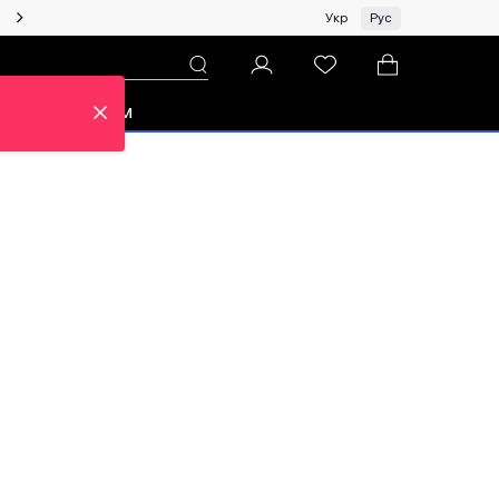
Женщинам | Топ бренды со скидками!
Укр
Рус
зон
Про ЦУМ