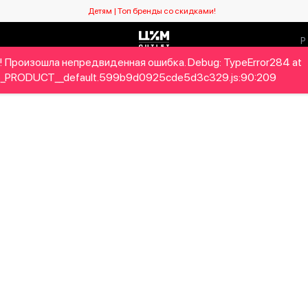
Детям | Топ бренды со скидками!
! Произошла непредвиденная ошибка. Debug: TypeError284 at
Мужчинам
Детям
Home&Gifts
Бренды
Новый се
_PRODUCT__default.599b9d0925cde5d3c329.js:90:209