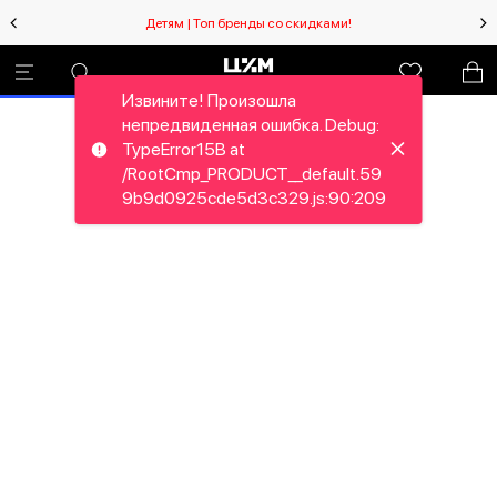
Детям | Топ бренды со скидками!
Извините! Произошла
непредвиденная ошибка. Debug:
TypeError15B at
/RootCmp_PRODUCT__default.59
9b9d0925cde5d3c329.js:90:209