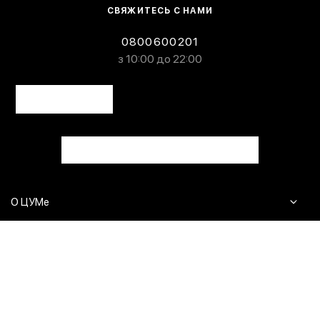
СВЯЖИТЕСЬ С НАМИ
0800600201
з 10:00 до 22:00
О ЦУМе
Журнал
Клиентам
Контакты
Доставка и возврат
Сервисы
Вопросы и ответы
Click & Collect
Оплата