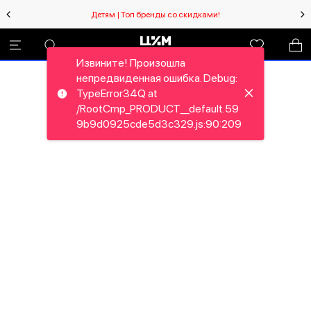
Детям | Топ бренды со скидками!
Извините! Произошла
непредвиденная ошибка. Debug:
TypeError34Q at
/RootCmp_PRODUCT__default.59
9b9d0925cde5d3c329.js:90:209