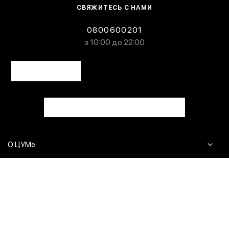
СВЯЖИТЕСЬ С НАМИ
0800600201
з 10:00 до 22:00
О ЦУМе
Журнал
Клиентам
Контакты
Доставка и возврат
Сервисы
Вопросы и ответы
Click & Collect
Оплата