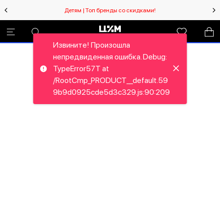
Детям | Топ бренды со скидками!
Извините! Произошла
непредвиденная ошибка. Debug:
TypeError57T at
/RootCmp_PRODUCT__default.59
9b9d0925cde5d3c329.js:90:209