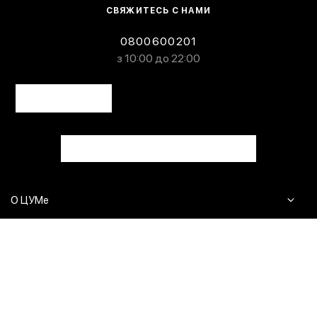
СВЯЖИТЕСЬ С НАМИ
0800600201
з 10:00 до 22:00
О ЦУМе
Журнал
Клиентам
Контакты
Доставка и возврат
Сервисы
Вопросы и ответы
Click & Collect
Оплата