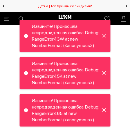
Детям | Топ бренды со скидками!
Извините! Произошла
непредвиденная ошибка. Debug:
RangeError43W at new
NumberFormat (<anonymous>)
Извините! Произошла
непредвиденная ошибка. Debug:
RangeError45K at new
NumberFormat (<anonymous>)
Извините! Произошла
непредвиденная ошибка. Debug:
RangeError465 at new
NumberFormat (<anonymous>)