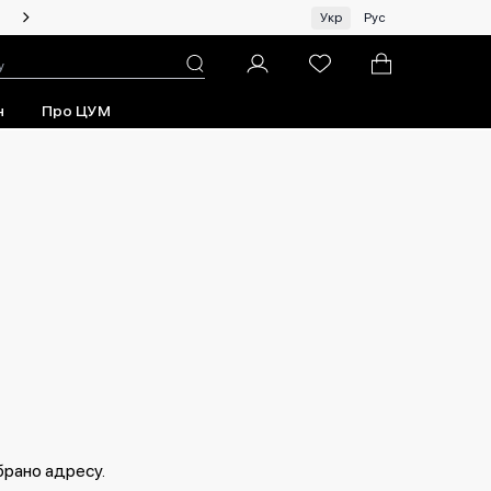
Чоловікам | Топ бренди зі знижками!
Укр
Рус
н
Про ЦУМ
брано адресу.