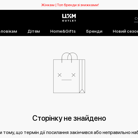
Жінкам | Топ бренди зі знижками!
ловікам
Дітям
Home&Gifts
Бренди
Новий сезо
Сторінку не знайдено
 тому, що термін дії посилання закінчився або неправильно на