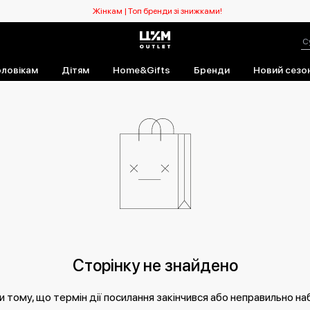
Жінкам | Топ бренди зі знижками!
ловікам
Дітям
Home&Gifts
Бренди
Новий сезо
Сторінку не знайдено
 тому, що термін дії посилання закінчився або неправильно на