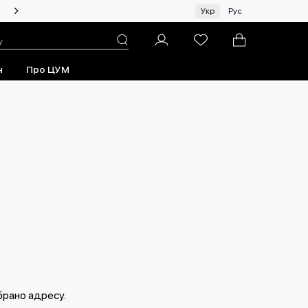
Чоловікам | Топ бренди зі знижками!
Укр
Рус
н
Про ЦУМ
брано адресу.