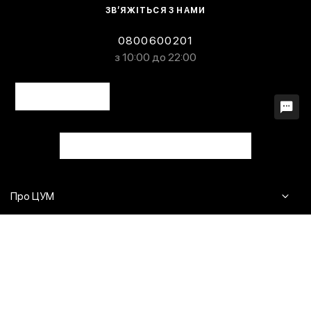
ЗВ’ЯЖІТЬСЯ З НАМИ
0800600201
з 10:00 до 22:00
Про ЦУМ
Журнал
Клієнтам
Контакти
Доставка та повернення
Сервіси
Питання та відповіді
Click & Collect
Оплата