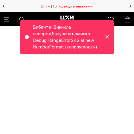
Дітям | Топ бренди зі знижками!
Вибачте! Виникла
непередбачувана помилка.
Debug: RangeError242 at new
NumberFormat (<anonymous>)
Вибачте! Виникла
непередбачувана помилка.
Debug: RangeError25N at new
NumberFormat (<anonymous>)