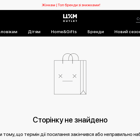
Жінкам | Топ бренди зі знижками!
ловікам
Дітям
Home&Gifts
Бренди
Новий сезо
Сторінку не знайдено
 тому, що термін дії посилання закінчився або неправильно на