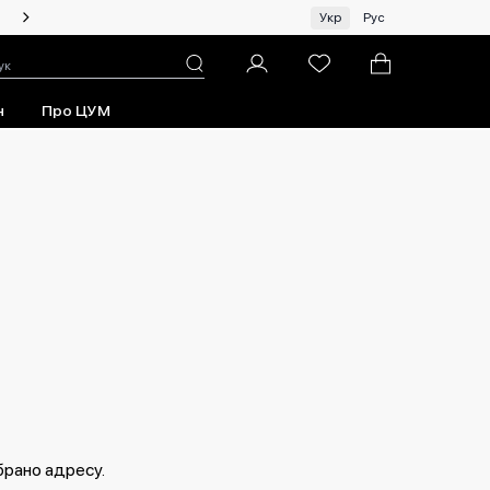
Чоловікам | Топ бренди зі знижками!
Укр
Рус
н
Про ЦУМ
брано адресу.