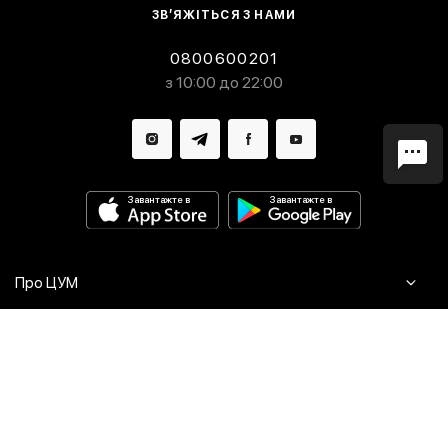
ЗВ’ЯЖІТЬСЯ З НАМИ
0800600201
з 10:00 до 22:00
Завантажте в
Завантажте в
Про ЦУМ
Журнал
Клієнтам
Контакти
Доставка та повернення
Сервіси
Питання та відповіді
Click & Collect
Оплата