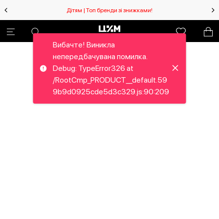
Дітям | Топ бренди зі знижками!
Вибачте! Виникла
непередбачувана помилка.
Debug: TypeError326 at
/RootCmp_PRODUCT__default.59
9b9d0925cde5d3c329.js:90:209