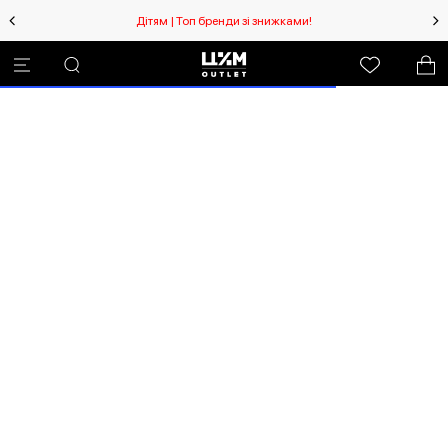
Дітям | Топ бренди зі знижками!
Вибачте! Виникла
непередбачувана помилка.
Debug: TypeError3I at
/RootCmp_PRODUCT__default.59
9b9d0925cde5d3c329.js:90:209