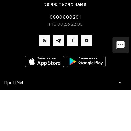
ЗВ’ЯЖІТЬСЯ З НАМИ
0800600201
з 10:00 до 22:00
Про ЦУМ
Журнал
Клієнтам
Контакти
Доставка та повернення
Сервіси
Питання та відповіді
Click & Collect
Оплата