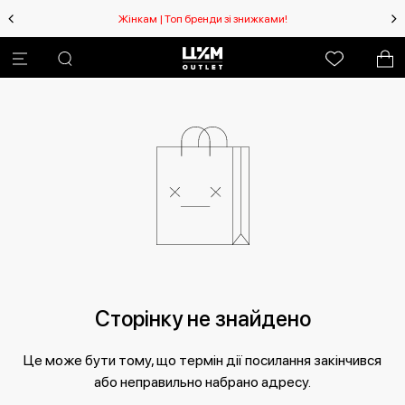
Жінкам | Топ бренди зі знижками!
Чоловікам | То
Сторінку не знайдено
Це може бути тому, що термін дії посилання закінчився
або неправильно набрано адресу.