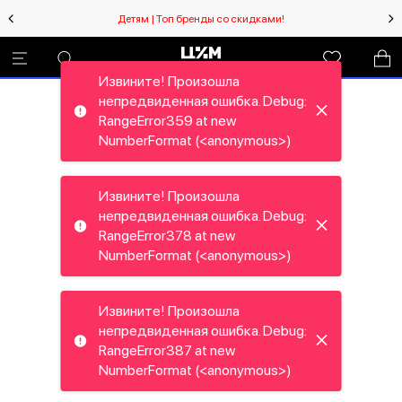
Детям | Топ бренды со скидками!
Извините! Произошла
непредвиденная ошибка. Debug:
RangeError359 at new
NumberFormat (<anonymous>)
Извините! Произошла
непредвиденная ошибка. Debug:
RangeError378 at new
NumberFormat (<anonymous>)
Извините! Произошла
непредвиденная ошибка. Debug:
RangeError387 at new
NumberFormat (<anonymous>)