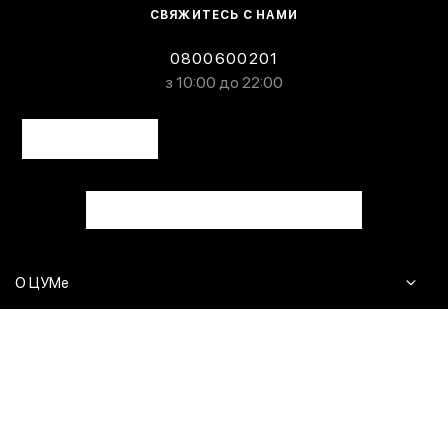
СВЯЖИТЕСЬ С НАМИ
0800600201
з 10:00 до 22:00
О ЦУМе
Журнал
Клиентам
Контакты
Доставка и возврат
Сервисы
Вопросы и ответы
Click & Collect
Оплата