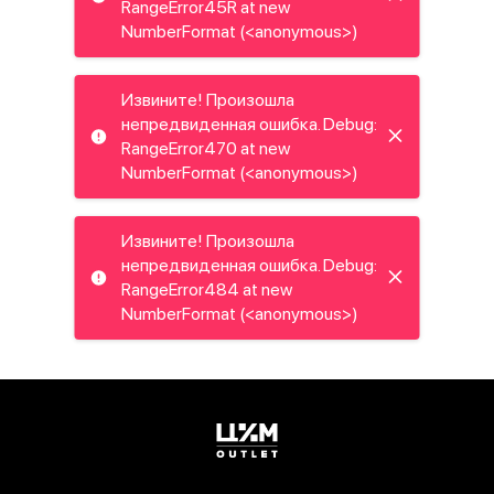
RangeError45R at new
NumberFormat (<anonymous>)
Извините! Произошла
непредвиденная ошибка. Debug:
RangeError470 at new
NumberFormat (<anonymous>)
Извините! Произошла
непредвиденная ошибка. Debug:
RangeError484 at new
NumberFormat (<anonymous>)